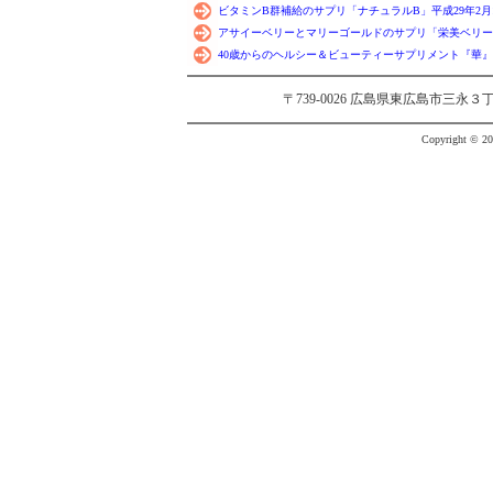
ビタミンB群補給のサプリ「ナチュラルB」平成29年2月1
アサイーベリーとマリーゴールドのサプリ「栄美ベリー」
40歳からのヘルシー＆ビューティーサプリメント『華』 平
〒739-0026 広島県東広島市三永３丁目20-4
Copyright © 200